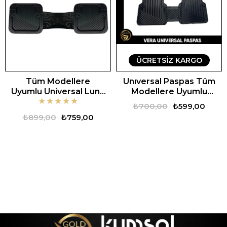
ÜCRETSIZ KARGO
Tüm Modellere
Unıversal Paspas Tüm
Uyumlu Universal Luna
Modellere Uyumlu
★
★
★
★
★
Oto Paspas
Universal Vera Oto
₺700,00
₺599,00
Paspas
₺899,00
₺759,00