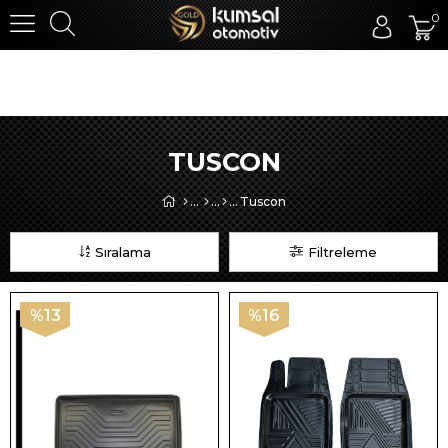
0
TUSCON
Tuscon
Sıralama
Filtreleme
%13
%16