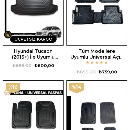
ÜCRETSIZ KARGO
Hyundai Tucson
Tüm Modellere
(2015+) İle Uyumlu
Uyumlu Universal Açık
★
★
★
★
★
Araca Özel 3D Bagaj
Zebra Oto Paspas
₺689,00
₺600,00
Havuzu
₺899,00
₺759,00
%16
%14