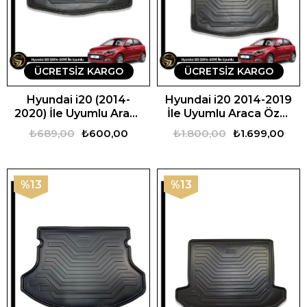
ÜCRETSIZ KARGO
ÜCRETSIZ KARGO
Hyundai i20 (2014-
Hyundai i20 2014-2019
2020) İle Uyumlu Araca
İle Uyumlu Araca Özel
Özel 3D Bagaj Havuzu
Set
₺689,00
₺600,00
₺1.800,00
₺1.699,00
%13
%13