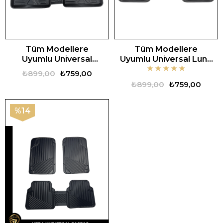
Tüm Modellere
Tüm Modellere
Uyumlu Universal
Uyumlu Universal Luna
★
★
★
★
★
Kapalı Zebra Oto
Oto Paspas
₺899,00
₺759,00
Paspas
₺899,00
₺759,00
%14