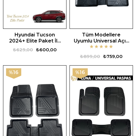
Hyundai Tucson
Tüm Modellere
2024+ Elite Paket İle
Uyumlu Universal Açık
★
★
★
★
★
Uyumlu Araca Özel 3D
Zebra Oto Paspas
₺629,00
₺600,00
Bagaj Havuzu
₺899,00
₺759,00
%16
%16