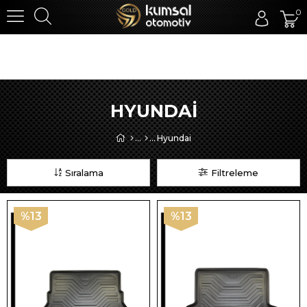
0
HYUNDAI
Hyundai
Sıralama
Filtreleme
%13
%13