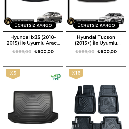
ÜCRETSIZ KARGO
ÜCRETSIZ KARGO
Hyundai ix35 (2010-
Hyundai Tucson
2015) İle Uyumlu Araca
(2015+) İle Uyumlu
Özel 3D Bagaj Havuzu
Araca Özel 3D Bagaj
₺689,00
₺600,00
₺689,00
₺600,00
Havuzu
%5
%16