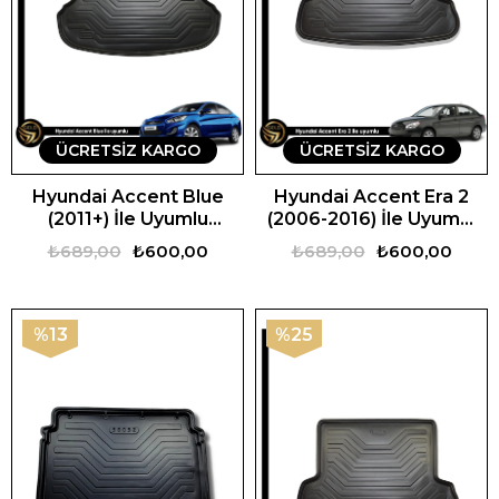
ÜCRETSIZ KARGO
ÜCRETSIZ KARGO
Hyundai Accent Blue
Hyundai Accent Era 2
(2011+) İle Uyumlu
(2006-2016) İle Uyumlu
Araca Özel 3D Bagaj
Araca Özel 3D Bagaj
₺689,00
₺600,00
₺689,00
₺600,00
Havuzu
Havuzu
%13
%25