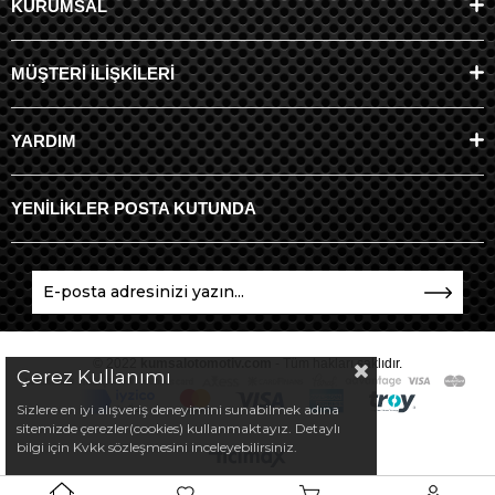
KURUMSAL
MÜŞTERİ İLİŞKİLERİ
YARDIM
YENİLİKLER POSTA KUTUNDA
© 2022
kumsalotomotiv.com
- Tüm hakları saklıdır.
Çerez Kullanımı
Sizlere en iyi alışveriş deneyimini sunabilmek adına
sitemizde çerezler(cookies) kullanmaktayız. Detaylı
bilgi için Kvkk sözleşmesini inceleyebilirsiniz.