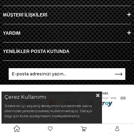
MÜŞTERİ İLİŞKİLERİ
YARDIM
YENİLİKLER POSTA KUTUNDA
© 2022
kumsalotomotiv.com
- Tüm hakları saklıdır.
Çerez Kullanımı
Sizlere en iyi alışveriş deneyimini sunabilmek adına
sitemizde çerezler(cookies) kullanmaktayız. Detaylı
bilgi için Kvkk sözleşmesini inceleyebilirsiniz.