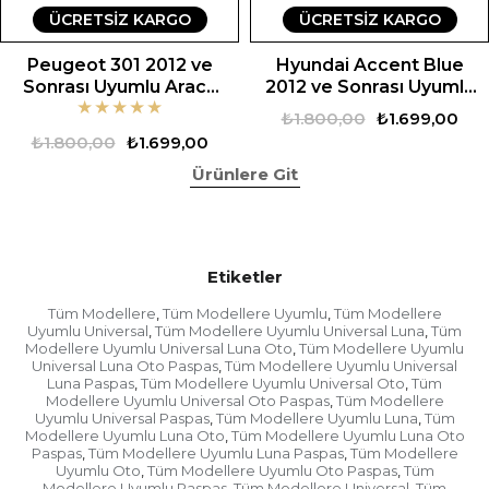
ÜCRETSIZ KARGO
ÜCRETSIZ KARGO
Peugeot 301 2012 ve
Hyundai Accent Blue
Sonrası Uyumlu Araca
2012 ve Sonrası Uyumlu
★
★
★
★
★
Özel Set
Araca Özel Set
₺1.800,00
₺1.699,00
₺1.800,00
₺1.699,00
Ürünlere Git
Etiketler
Tüm Modellere
Tüm Modellere Uyumlu
Tüm Modellere
,
,
Uyumlu Universal
Tüm Modellere Uyumlu Universal Luna
Tüm
,
,
Modellere Uyumlu Universal Luna Oto
Tüm Modellere Uyumlu
,
Universal Luna Oto Paspas
Tüm Modellere Uyumlu Universal
,
Luna Paspas
Tüm Modellere Uyumlu Universal Oto
Tüm
,
,
Modellere Uyumlu Universal Oto Paspas
Tüm Modellere
,
Uyumlu Universal Paspas
Tüm Modellere Uyumlu Luna
Tüm
,
,
Modellere Uyumlu Luna Oto
Tüm Modellere Uyumlu Luna Oto
,
Paspas
Tüm Modellere Uyumlu Luna Paspas
Tüm Modellere
,
,
Uyumlu Oto
Tüm Modellere Uyumlu Oto Paspas
Tüm
,
,
Modellere Uyumlu Paspas
Tüm Modellere Universal
Tüm
,
,