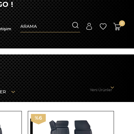
O !
0
etişim
Yeni Ürünler
LER
%6