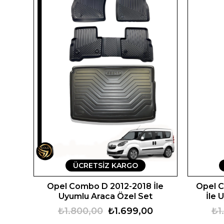
ÜCRETSIZ KARGO
Opel Combo D 2012-2018 İle
Opel C
Uyumlu Araca Özel Set
İle 
₺1.800,00
₺1.699,00
₺1