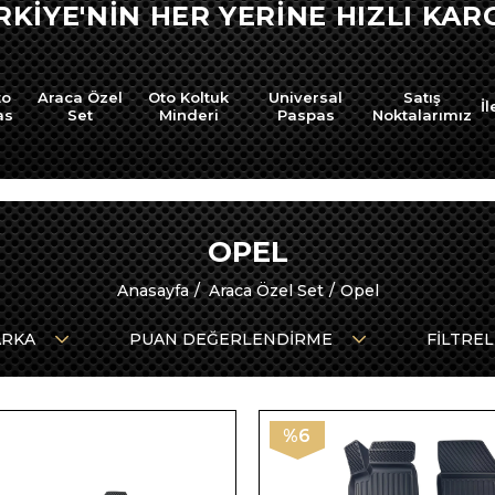
RKİYE'NİN HER YERİNE HIZLI KARG
to
Araca Özel
Oto Koltuk
Universal
Satış
İl
as
Set
Minderi
Paspas
Noktalarımız
OPEL
Anasayfa
Araca Özel Set
Opel
RKA
PUAN DEĞERLENDIRME
FILTRE
%6