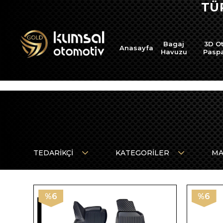
TÜ
Bagaj
3D O
Anasayfa
Havuzu
Pasp
TEDARIKÇI
KATEGORILER
MA
%6
%6