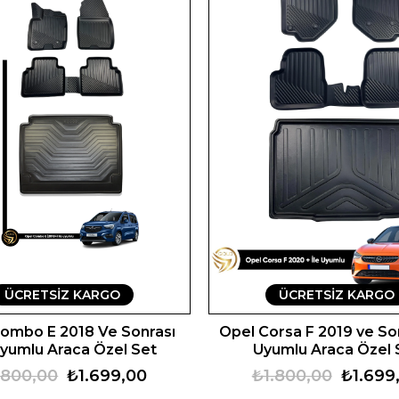
ÜCRETSIZ KARGO
ÜCRETSIZ KARGO
ombo E 2018 Ve Sonrası
Opel Corsa F 2019 ve Son
Uyumlu Araca Özel Set
Uyumlu Araca Özel 
.800,00
₺1.699,00
₺1.800,00
₺1.699