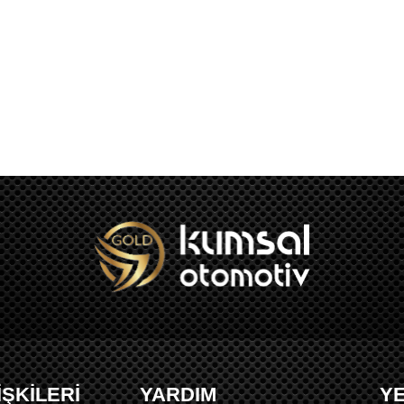
İŞKİLERİ
YARDIM
Y