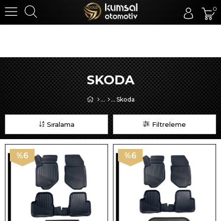
0
SKODA
Skoda
Sıralama
Filtreleme
%6
%6