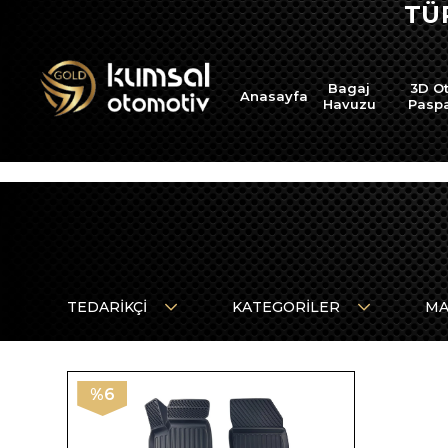
TÜ
Bagaj
3D O
Anasayfa
Havuzu
Pasp
TEDARIKÇI
KATEGORILER
MA
%6