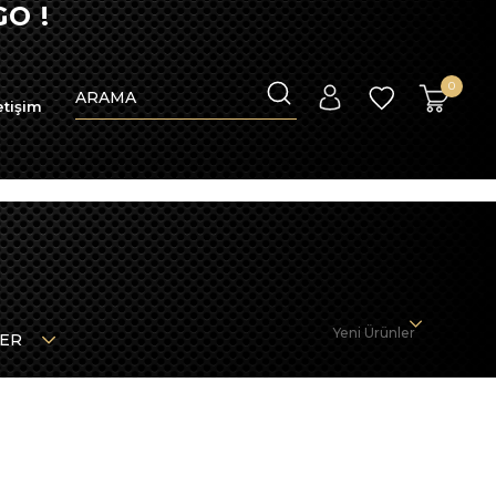
O !
0
etişim
Yeni Ürünler
LER