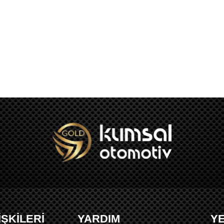
İŞKİLERİ
YARDIM
Y