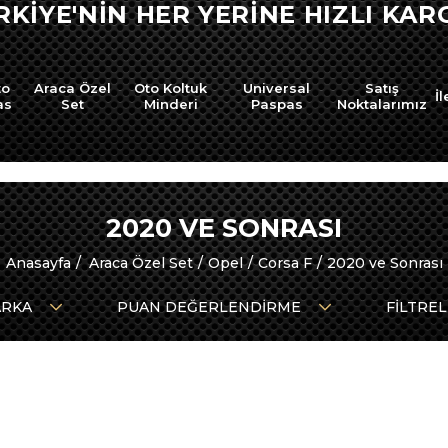
RKİYE'NİN HER YERİNE HIZLI KARG
to
Araca Özel
Oto Koltuk
Universal
Satış
İl
as
Set
Minderi
Paspas
Noktalarımız
2020 VE SONRASI
Anasayfa
Araca Özel Set
Opel
Corsa F
2020 ve Sonrası
RKA
PUAN DEĞERLENDIRME
FILTRE