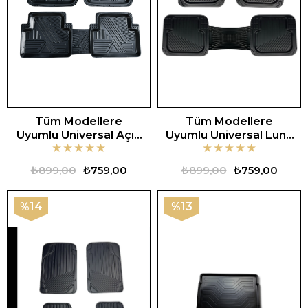
Tüm Modellere
Tüm Modellere
Uyumlu Universal Açık
Uyumlu Universal Luna
★
★
★
★
★
★
★
★
★
★
Zebra Oto Paspas
Oto Paspas
₺899,00
₺759,00
₺899,00
₺759,00
%14
%13