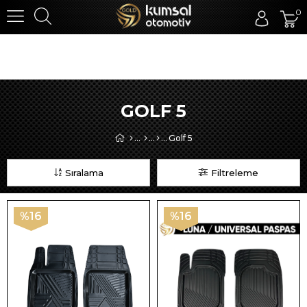
0
GOLF 5
Golf 5
Sıralama
Filtreleme
%16
%16