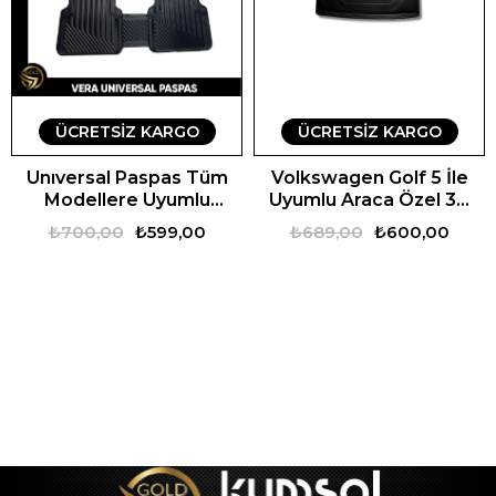
ÜCRETSIZ KARGO
ÜCRETSIZ KARGO
Unıversal Paspas Tüm
Volkswagen Golf 5 İle
Modellere Uyumlu
Uyumlu Araca Özel 3D
Universal Vera Oto
Bagaj Havuzu
₺700,00
₺599,00
₺689,00
₺600,00
Paspas