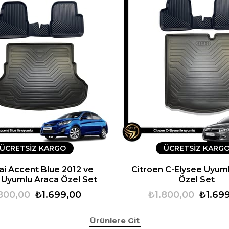
ÜCRETSIZ KARGO
ÜCRETSIZ KARG
i Accent Blue 2012 ve
Citroen C-Elysee Uyum
 Uyumlu Araca Özel Set
Özel Set
800,00
₺1.699,00
₺1.800,00
₺1.69
Ürünlere Git