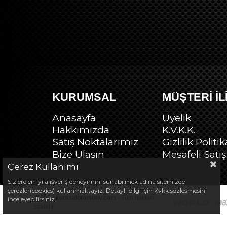
KURUMSAL
MÜŞTERİ İL
Anasayfa
Üyelik
Hakkımızda
K.V.K.K.
Satış Noktalarımız
Gizlilik Politik
Bize Ulaşın
Mesafeli Satı
Çerez Kullanımı
Sizlere en iyi alışveriş deneyimini sunabilmek adına sitemizde
çerezler(cookies) kullanmaktayız. Detaylı bilgi için Kvkk sözleşmesini
© 2022
kumsalotomotiv.com
- Tüm hakları
inceleyebilirsiniz.
saklıdır.