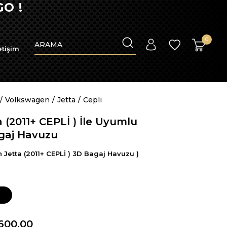
OTO P
0
etişim
Volkswagen
Jetta
Cepli
(2011+ CEPLİ ) İle Uyumlu
gaj Havuzu
Jetta (2011+ CEPLİ ) 3D Bagaj Havuzu )
600,00