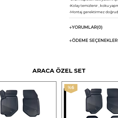
-Kolay temizlenir , koku yap
-Montaj gerektirmez doğrudan
YORUMLAR
(0)
ÖDEME SEÇENEKLER
ARACA ÖZEL SET
%6