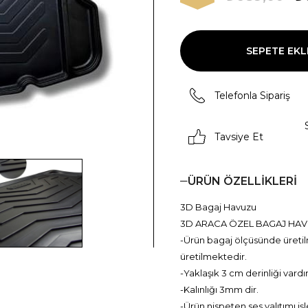
Telefonla Sipariş
Tavsiye Et
ÜRÜN ÖZELLIKLERI
3D Bagaj Havuzu
3D ARACA ÖZEL BAGAJ HAVUZU
-Ürün bagaj ölçüsünde üretilm
üretilmektedir.
-Yaklaşık 3 cm derinliği vardı
-Kalınlığı 3mm dir.
-Ürün nispeten ses yalıtımı i