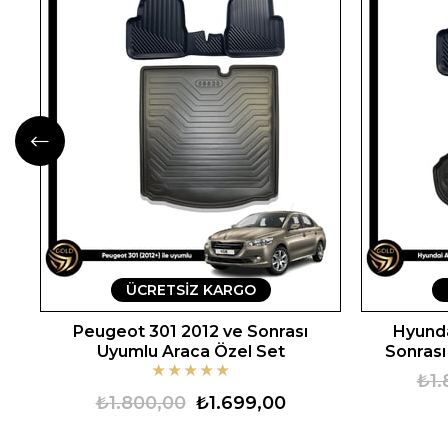
ÜCRETSIZ KARGO
Peugeot 301 2012 ve Sonrası
Hyunda
Uyumlu Araca Özel Set
Sonrası
★
★
★
★
★
₺1.
₺1.800,00
₺1.699,00