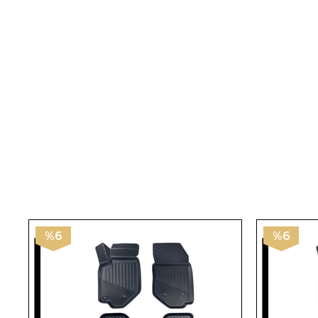
%6
%6