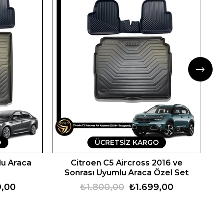
O
ÜCRETSIZ KARGO
lu Araca
Citroen C5 Aircross 2016 ve
Sonrası Uyumlu Araca Özel Set
9,00
₺1.800,00
₺1.699,00