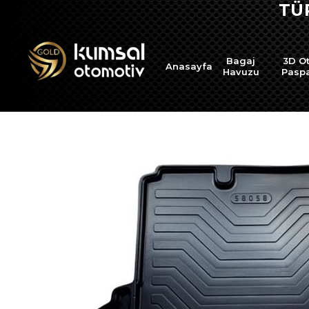
TÜRKİYE'NİN H
Bagaj
3D O
Anasayfa
Havuzu
Pasp