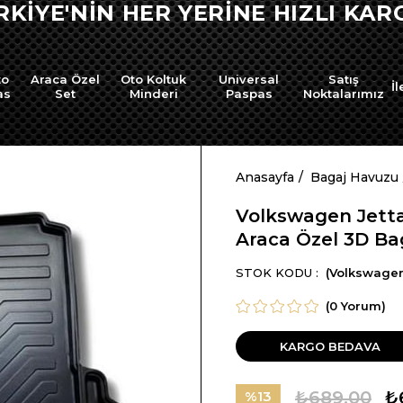
ER YERİNE HIZLI KARGO !
to
Araca Özel
Oto Koltuk
Universal
Satış
İl
as
Set
Minderi
Paspas
Noktalarımız
Anasayfa
Bagaj Havuzu
Volkswagen Jetta 
Araca Özel 3D Ba
STOK KODU
(Volkswagen 
(0 Yorum)
KARGO BEDAVA
₺689,00
₺
13