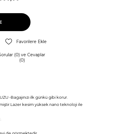
Favorilere Ekle
Sorular (0) ve Cevaplar
(0)
 -Bagajınızı ilk günkü gibi korur.
iştir.Lazer kesim yüksek nano teknoloji ile
r.
şlevi de görmektedir.