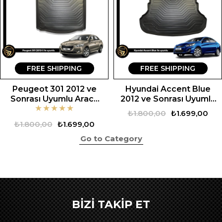
FREE SHIPPING
FREE SHIPPING
Peugeot 301 2012 ve
Hyundai Accent Blue
Sonrası Uyumlu Araca
2012 ve Sonrası Uyumlu
★
★
★
★
★
Özel Set
Araca Özel Set
₺1.800,00
₺1.699,00
₺1.800,00
₺1.699,00
Go to Category
BİZİ TAKİP ET