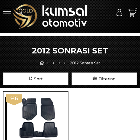
0
2012 SONRASI SET
2012 Sonrası Set
Sort
Filtering
%6